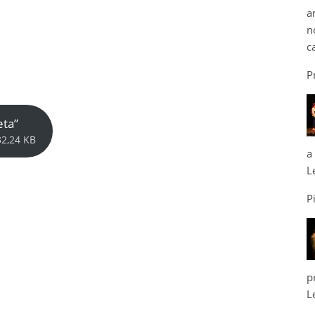
a
n
c
P
eta”
32,24 KB
a
L
P
p
L