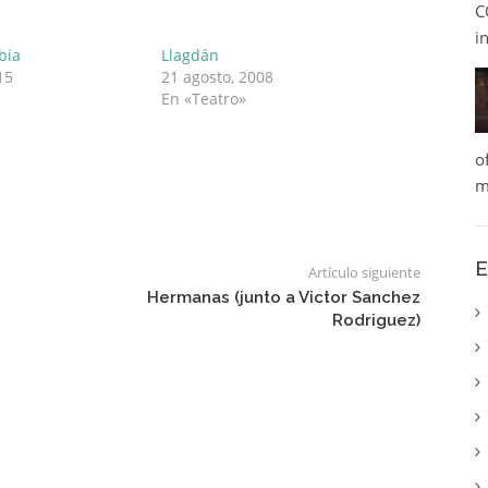
C
i
ibia
Llagdán
15
21 agosto, 2008
En «Teatro»
o
m
E
Artículo siguiente
Hermanas (junto a Victor Sanchez
Rodriguez)