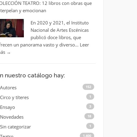
OLECCIÓN TEATRO: 12 libros con obras que
nterpelan y emocionan
En 2020 y 2021, el Instituto
Nacional de Artes Escénicas
publicó doce libros, que
frecen un panorama vasto y diverso…
Leer
ás
→
n nuestro catálogo hay:
Autores
152
Circo y títeres
1
Ensayo
3
Novedades
18
Sin categorizar
1
Teatro
1.400