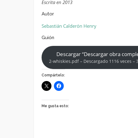
Escrita en 2013
Autor
Sebastián Calderón Henry
Guión
Descargar “Descargar obra compl
2-whiskies.pdf – Descargado 1116 veces – 
Compártelo:
Me gusta esto: