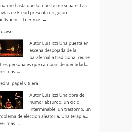
marme hasta que la muerte me separe. Las
ovias de Freud presenta un guion
autivador…
Leer más
→
roceso
Autor Luis Izzi Una puesta en
escena despojada de la
parafernalia tradicional reúne
 tres personajes que cambian de identidad.…
eer más
→
iedra, papel y tijera
Autor Luis Izzi Una obra de
humor absurdo, un ciclo
interminable, un trastorno, un
roblema de elección aleatoria. Una terapia…
eer más
→