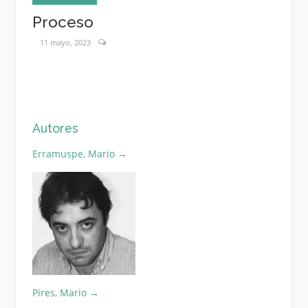
os
Proceso
Pied
11 mayo, 2023
11 may
Autores
Erramuspe, Mario
→
Pires, Mario
→