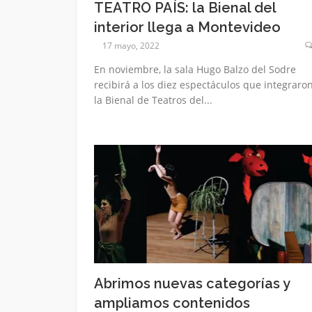
TEATRO PAÍS: la Bienal del
interior llega a Montevideo
17 mayo, 2022
En noviembre, la sala Hugo Balzo del Sodre
recibirá a los diez espectáculos que integraro
la Bienal de Teatros del...
Abrimos nuevas categorías y
ampliamos contenidos