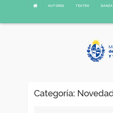
Saltar
AUTORES
TEATRO
DANZA
al
contenido
Categoría:
Noveda