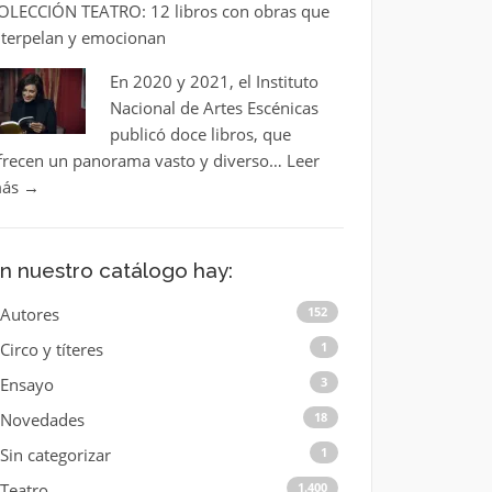
OLECCIÓN TEATRO: 12 libros con obras que
nterpelan y emocionan
En 2020 y 2021, el Instituto
Nacional de Artes Escénicas
publicó doce libros, que
frecen un panorama vasto y diverso…
Leer
ás
→
n nuestro catálogo hay:
Autores
152
Circo y títeres
1
Ensayo
3
Novedades
18
Sin categorizar
1
Teatro
1.400