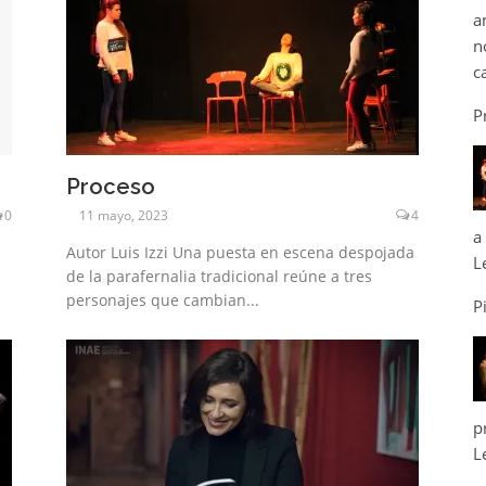
a
n
c
P
Proceso
0
11 mayo, 2023
4
a
Autor Luis Izzi Una puesta en escena despojada
L
de la parafernalia tradicional reúne a tres
personajes que cambian...
P
p
L