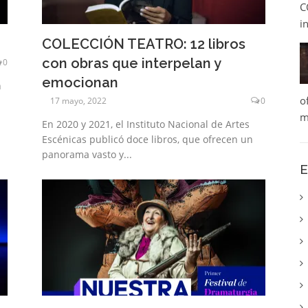
C
i
COLECCIÓN TEATRO: 12 libros
con obras que interpelan y
0
emocionan
n
o
17 mayo, 2022
0
m
En 2020 y 2021, el Instituto Nacional de Artes
Escénicas publicó doce libros, que ofrecen un
panorama vasto y...
E