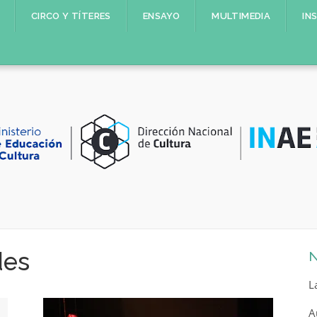
CIRCO Y TÍTERES
ENSAYO
MULTIMEDIA
IN
des
N
L
A