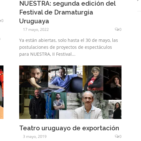
NUESTRA: segunda edición del
Festival de Dramaturgia
Uruguaya
0
17 mayo, 2022
0
n
Ya están abiertas, solo hasta el 30 de mayo, las
postulaciones de proyectos de espectáculos
para NUESTRA, II Festival...
Teatro uruguayo de exportación
3 mayo, 2019
0