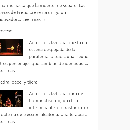
marme hasta que la muerte me separe. Las
ovias de Freud presenta un guion
autivador…
Leer más
→
roceso
Autor Luis Izzi Una puesta en
escena despojada de la
parafernalia tradicional reúne
 tres personajes que cambian de identidad.…
eer más
→
iedra, papel y tijera
Autor Luis Izzi Una obra de
humor absurdo, un ciclo
interminable, un trastorno, un
roblema de elección aleatoria. Una terapia…
eer más
→