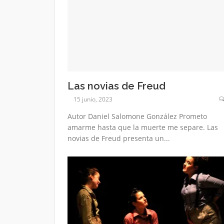
Las novias de Freud
15 junio, 2023
Autor Daniel Salomone González Prometo
amarme hasta que la muerte me separe. Las
novias de Freud presenta un...