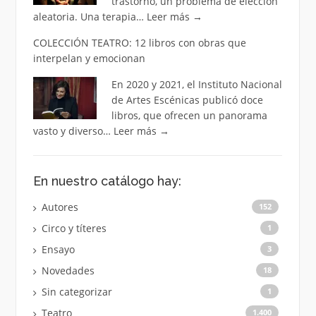
trastorno, un problema de elección
aleatoria. Una terapia…
Leer más
→
COLECCIÓN TEATRO: 12 libros con obras que
interpelan y emocionan
En 2020 y 2021, el Instituto Nacional
de Artes Escénicas publicó doce
libros, que ofrecen un panorama
vasto y diverso…
Leer más
→
En nuestro catálogo hay:
Autores
152
Circo y títeres
1
Ensayo
3
Novedades
18
Sin categorizar
1
Teatro
1.400