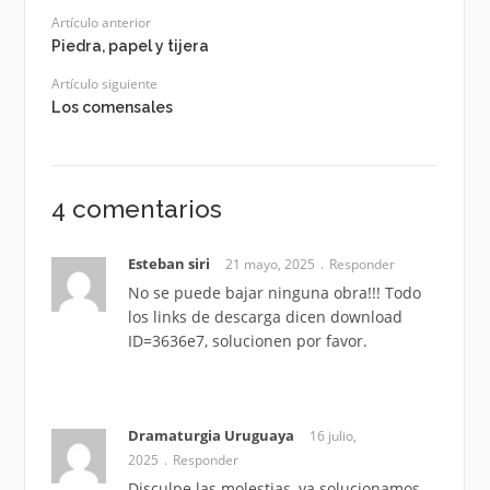
Artículo anterior
Piedra, papel y tijera
Artículo siguiente
Los comensales
4 comentarios
Esteban siri
21 mayo, 2025
Responder
No se puede bajar ninguna obra!!! Todo
los links de descarga dicen download
ID=3636e7, solucionen por favor.
Dramaturgia Uruguaya
16 julio,
2025
Responder
Disculpe las molestias, ya solucionamos