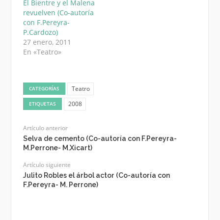
El Bientre y el Malena
revuelven (Co-autoría
con F.Pereyra-
P.Cardozo)
27 enero, 2011
En «Teatro»
Teatro
CATEGORÍAS
2008
ETIQUETAS
Artículo anterior
Selva de cemento (Co-autoría con F.Pereyra-
M.Perrone- M.Xicart)
Artículo siguiente
Julito Robles el árbol actor (Co-autoría con
F.Pereyra- M. Perrone)