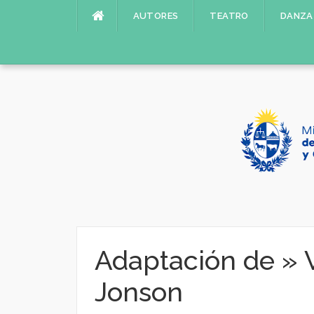
Saltar
AUTORES
TEATRO
DANZA
al
contenido
Adaptación de » 
Jonson