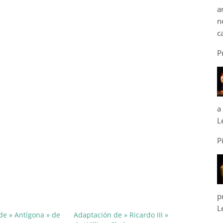
a
n
c
P
a
L
P
p
L
de » Antígona » de
Adaptación de » Ricardo III »