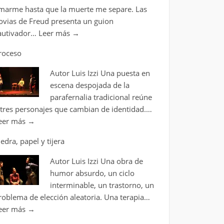
marme hasta que la muerte me separe. Las
ovias de Freud presenta un guion
autivador…
Leer más
→
roceso
Autor Luis Izzi Una puesta en
escena despojada de la
parafernalia tradicional reúne
 tres personajes que cambian de identidad.…
eer más
→
iedra, papel y tijera
Autor Luis Izzi Una obra de
humor absurdo, un ciclo
interminable, un trastorno, un
roblema de elección aleatoria. Una terapia…
eer más
→