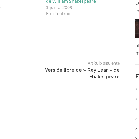
de William Shakespeare
C
9
3 junio, 2009
i
En «Teatro»
o
m
Artículo siguiente
Versión libre de » Rey Lear » de
E
Shakespeare