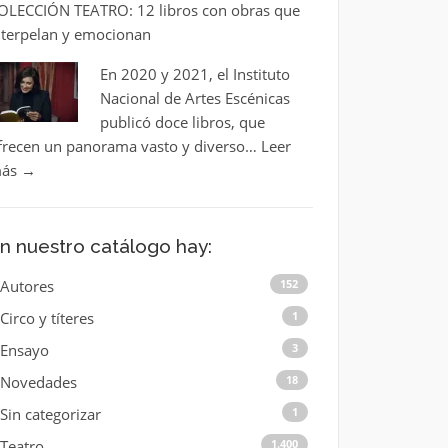
OLECCIÓN TEATRO: 12 libros con obras que
nterpelan y emocionan
En 2020 y 2021, el Instituto
Nacional de Artes Escénicas
publicó doce libros, que
frecen un panorama vasto y diverso…
Leer
ás
→
n nuestro catálogo hay:
Autores
152
Circo y títeres
1
Ensayo
3
Novedades
18
Sin categorizar
1
Teatro
1.400