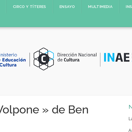
CIRCO Y TÍTERES
ENSAYO
MULTIMEDIA
IN
Volpone » de Ben
N
L
A