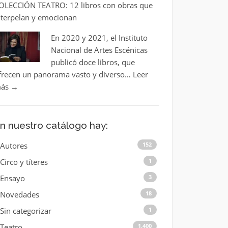
OLECCIÓN TEATRO: 12 libros con obras que
nterpelan y emocionan
En 2020 y 2021, el Instituto
Nacional de Artes Escénicas
publicó doce libros, que
frecen un panorama vasto y diverso…
Leer
ás
→
n nuestro catálogo hay:
Autores
152
Circo y títeres
1
Ensayo
3
Novedades
18
Sin categorizar
1
Teatro
1.400