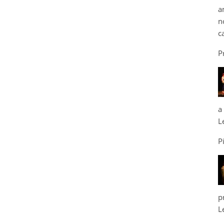
a
n
c
P
a
L
P
p
L