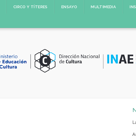
CIRCO Y TÍTERES
ENSAYO
MULTIMEDIA
IN
a
N
L
A