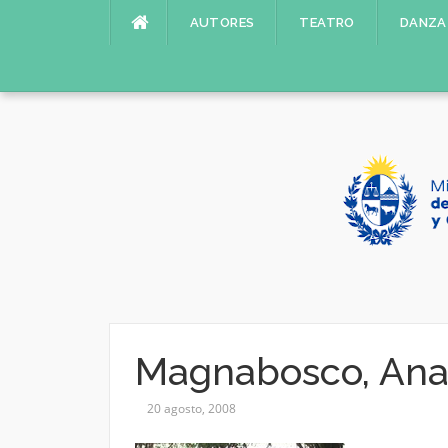
Saltar
AUTORES
TEATRO
DANZA
al
contenido
Magnabosco, An
20 agosto, 2008