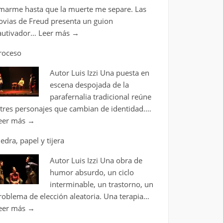
marme hasta que la muerte me separe. Las
ovias de Freud presenta un guion
autivador…
Leer más
→
roceso
Autor Luis Izzi Una puesta en
escena despojada de la
parafernalia tradicional reúne
 tres personajes que cambian de identidad.…
eer más
→
iedra, papel y tijera
Autor Luis Izzi Una obra de
humor absurdo, un ciclo
interminable, un trastorno, un
roblema de elección aleatoria. Una terapia…
eer más
→