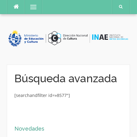
Saltar
Menú
al
contenido
Búsqueda avanzada
[searchandfilter id=»8577″]
Novedades