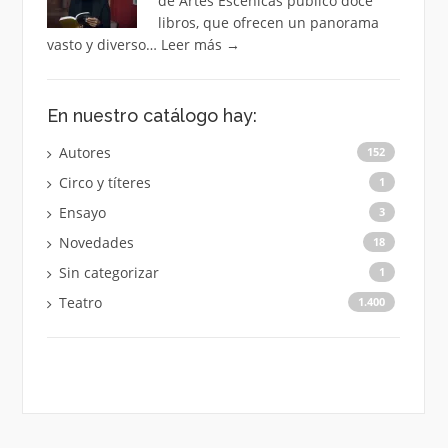
de Artes Escénicas publicó doce
libros, que ofrecen un panorama
vasto y diverso…
Leer más
→
En nuestro catálogo hay:
Autores
152
Circo y títeres
1
Ensayo
3
Novedades
18
Sin categorizar
1
Teatro
1.400