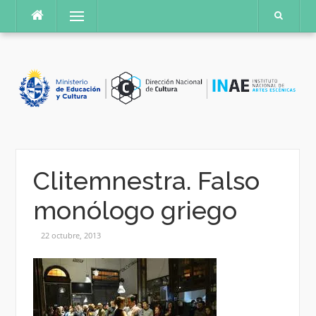
Saltar
Menú
al
contenido
Clitemnestra. Falso
monólogo griego
22 octubre, 2013