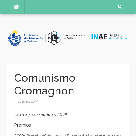
Saltar
Menú
al
contenido
Comunismo
Cromagnon
23 julio, 2014
Escrita y estrenada en 2009
Premios
2009: Premio «Solos en el Escenario II», otorgado por