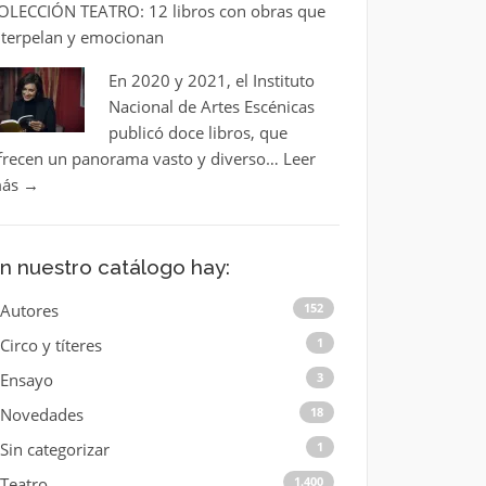
OLECCIÓN TEATRO: 12 libros con obras que
nterpelan y emocionan
En 2020 y 2021, el Instituto
Nacional de Artes Escénicas
publicó doce libros, que
frecen un panorama vasto y diverso…
Leer
ás
→
n nuestro catálogo hay:
Autores
152
Circo y títeres
1
Ensayo
3
Novedades
18
Sin categorizar
1
Teatro
1.400