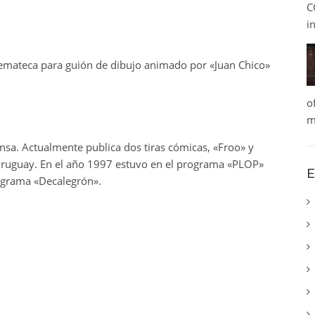
C
i
emateca para guión de dibujo animado por «Juan Chico»
o
m
sa. Actualmente publica dos tiras cómicas, «Froo» y
 Uruguay. En el año 1997 estuvo en el programa «PLOP»
E
rograma «Decalegrón».