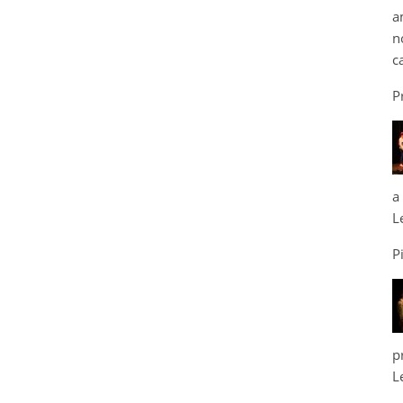
a
n
c
P
a
L
P
p
L