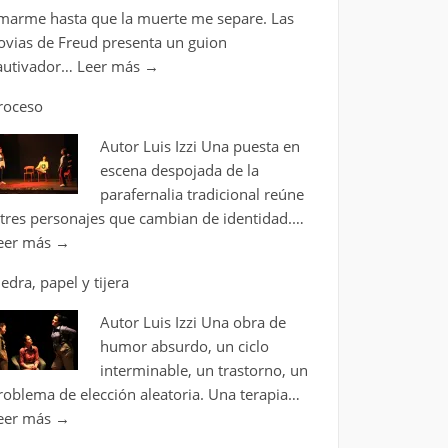
marme hasta que la muerte me separe. Las
ovias de Freud presenta un guion
autivador…
Leer más
→
roceso
Autor Luis Izzi Una puesta en
escena despojada de la
parafernalia tradicional reúne
 tres personajes que cambian de identidad.…
eer más
→
iedra, papel y tijera
Autor Luis Izzi Una obra de
humor absurdo, un ciclo
interminable, un trastorno, un
roblema de elección aleatoria. Una terapia…
eer más
→