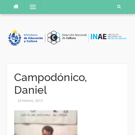
Saltar
Menú
al
contenido
Campodónico,
Daniel
24 febrero, 2013