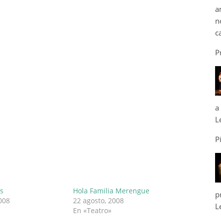
a
n
c
P
a
L
P
os
Hola Familia Merengue
p
008
22 agosto, 2008
L
En «Teatro»