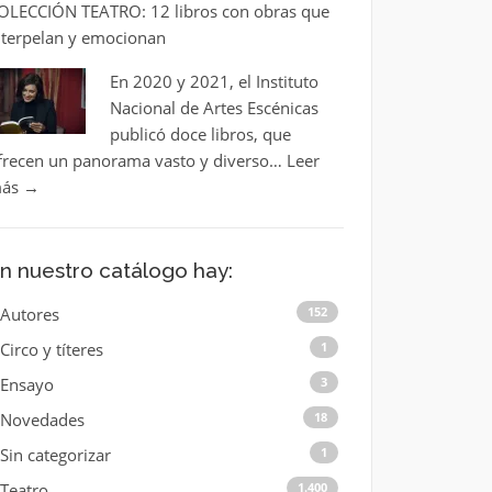
OLECCIÓN TEATRO: 12 libros con obras que
nterpelan y emocionan
En 2020 y 2021, el Instituto
Nacional de Artes Escénicas
publicó doce libros, que
frecen un panorama vasto y diverso…
Leer
ás
→
n nuestro catálogo hay:
Autores
152
Circo y títeres
1
Ensayo
3
Novedades
18
Sin categorizar
1
Teatro
1.400