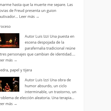
marme hasta que la muerte me separe. Las
ovias de Freud presenta un guion
autivador…
Leer más
→
roceso
Autor Luis Izzi Una puesta en
escena despojada de la
parafernalia tradicional reúne
 tres personajes que cambian de identidad.…
eer más
→
iedra, papel y tijera
Autor Luis Izzi Una obra de
humor absurdo, un ciclo
interminable, un trastorno, un
roblema de elección aleatoria. Una terapia…
eer más
→