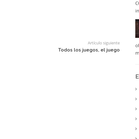
C
i
Artículo siguiente
o
Todos los juegos, el juego
m
E