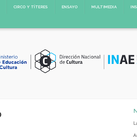
CIRCO Y TÍTERES
ENSAYO
MULTIMEDIA
IN
o
N
L
A