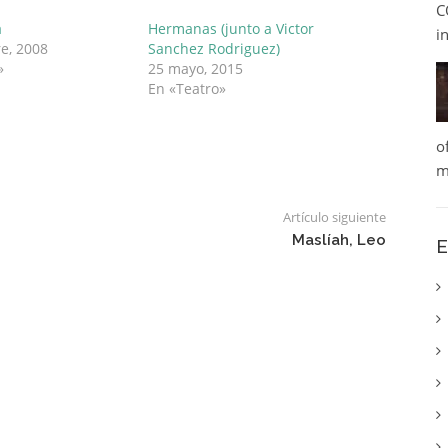
C
a
Hermanas (junto a Victor
i
e, 2008
Sanchez Rodriguez)
»
25 mayo, 2015
En «Teatro»
o
m
Artículo siguiente
Maslíah, Leo
E