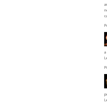
a
n
c
P
a
L
P
p
L