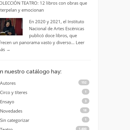
OLECCIÓN TEATRO: 12 libros con obras que
nterpelan y emocionan
En 2020 y 2021, el Instituto
Nacional de Artes Escénicas
publicó doce libros, que
frecen un panorama vasto y diverso…
Leer
ás
→
n nuestro catálogo hay:
Autores
152
Circo y títeres
1
Ensayo
3
Novedades
18
Sin categorizar
1
Teatro
1.400