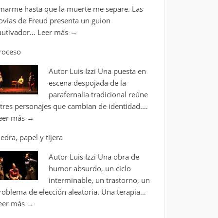
marme hasta que la muerte me separe. Las
ovias de Freud presenta un guion
autivador…
Leer más
→
roceso
Autor Luis Izzi Una puesta en
escena despojada de la
parafernalia tradicional reúne
 tres personajes que cambian de identidad.…
eer más
→
iedra, papel y tijera
Autor Luis Izzi Una obra de
humor absurdo, un ciclo
interminable, un trastorno, un
roblema de elección aleatoria. Una terapia…
eer más
→