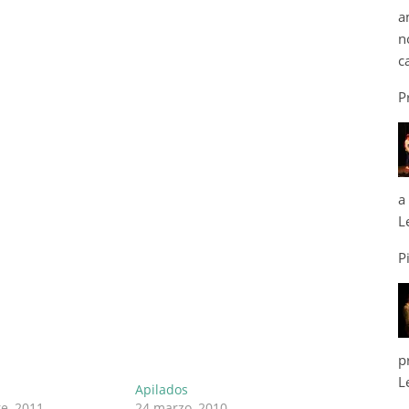
a
n
c
P
a
L
P
p
L
Apilados
e, 2011
24 marzo, 2010