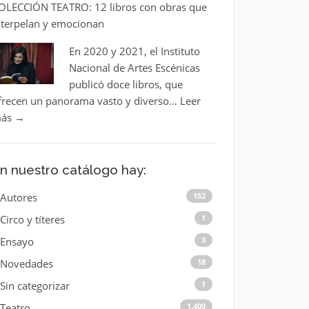
OLECCIÓN TEATRO: 12 libros con obras que
nterpelan y emocionan
En 2020 y 2021, el Instituto
Nacional de Artes Escénicas
publicó doce libros, que
frecen un panorama vasto y diverso…
Leer
ás
→
n nuestro catálogo hay:
Autores
152
Circo y títeres
1
Ensayo
3
Novedades
18
Sin categorizar
1
Teatro
1.400