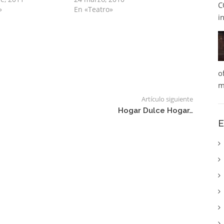
C
»
En «Teatro»
i
o
m
Artículo siguiente
Hogar Dulce Hogar…
E