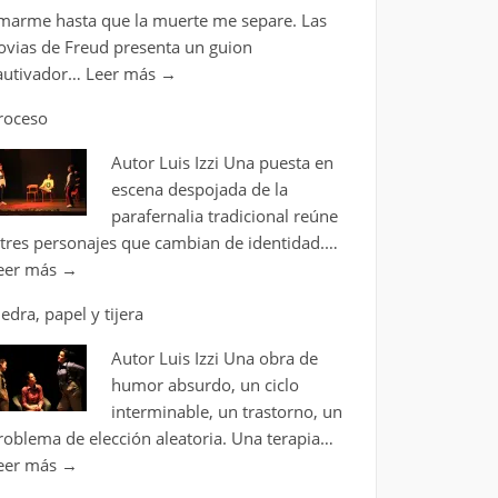
marme hasta que la muerte me separe. Las
ovias de Freud presenta un guion
autivador…
Leer más
→
roceso
Autor Luis Izzi Una puesta en
escena despojada de la
parafernalia tradicional reúne
 tres personajes que cambian de identidad.…
eer más
→
iedra, papel y tijera
Autor Luis Izzi Una obra de
humor absurdo, un ciclo
interminable, un trastorno, un
roblema de elección aleatoria. Una terapia…
eer más
→