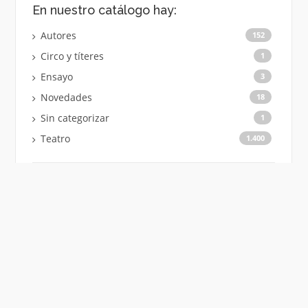
En nuestro catálogo hay:
Autores
152
Circo y títeres
1
Ensayo
3
Novedades
18
Sin categorizar
1
Teatro
1.400
Inicio
Institucional
Contacto
Copyright © 2026 Dramaturgia uruguaya. Todos los derechos
reservados.
Tema Codilight de
FameThemes