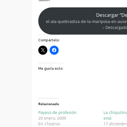
Descargar “De
el-ala-quebradiza-de-la-mariposa-en-ause
– Descargado
Compártelo:
Me gusta esto:
Relacionado
Payaso de profesión
La chiquilin
20 enero, 2009
está
En «Teatro»
17 diciembr