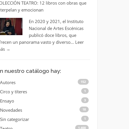
OLECCIÓN TEATRO: 12 libros con obras que
nterpelan y emocionan
En 2020 y 2021, el Instituto
Nacional de Artes Escénicas
publicó doce libros, que
frecen un panorama vasto y diverso…
Leer
ás
→
n nuestro catálogo hay:
Autores
152
Circo y títeres
1
Ensayo
3
Novedades
18
Sin categorizar
1
Teatro
1.400