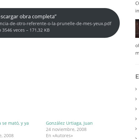
C
i
scargar obra completa”
ncia-de-otro-referente-o-la-prunelle-de-mes-yeux.pdf
 3546 veces – 171,32 KB
o
m
E
a se mató, y ya
González Urtiaga, Juan
24 noviembre, 2008
e, 2008
En «Autores»