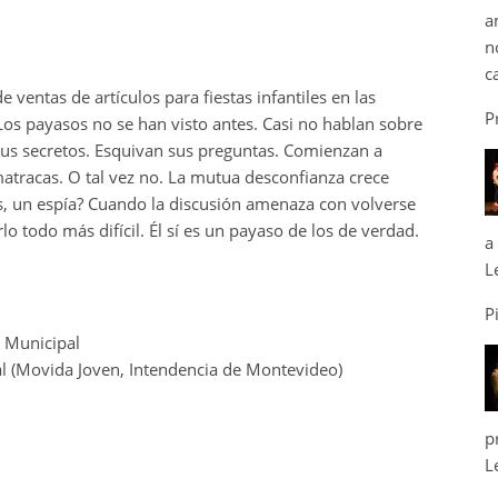
a
n
c
 ventas de artículos para fiestas infantiles en las
P
 Los payasos no se han visto antes. Casi no hablan sobre
sus secretos. Esquivan sus preguntas. Comienzan a
matracas. O tal vez no. La mutua desconfianza crece
zás, un espía? Cuando la discusión amenaza con volverse
o todo más difícil. Él sí es un payaso de los de verdad.
a
L
P
o Municipal
l (Movida Joven, Intendencia de Montevideo)
p
L