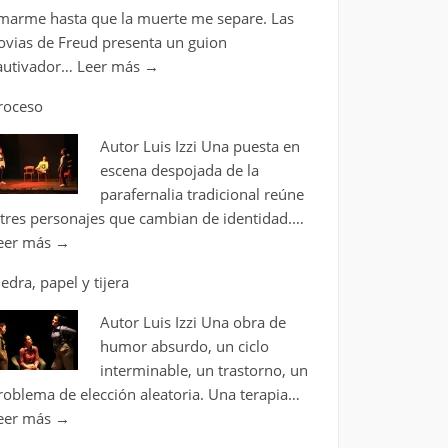
marme hasta que la muerte me separe. Las
ovias de Freud presenta un guion
autivador…
Leer más
→
roceso
Autor Luis Izzi Una puesta en
escena despojada de la
parafernalia tradicional reúne
 tres personajes que cambian de identidad.…
eer más
→
iedra, papel y tijera
Autor Luis Izzi Una obra de
humor absurdo, un ciclo
interminable, un trastorno, un
roblema de elección aleatoria. Una terapia…
eer más
→