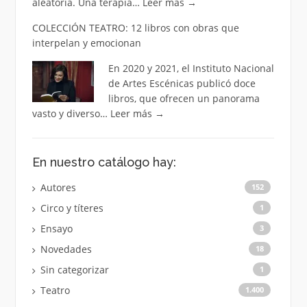
aleatoria. Una terapia…
Leer más
→
COLECCIÓN TEATRO: 12 libros con obras que
interpelan y emocionan
En 2020 y 2021, el Instituto Nacional
de Artes Escénicas publicó doce
libros, que ofrecen un panorama
vasto y diverso…
Leer más
→
En nuestro catálogo hay:
Autores
152
Circo y títeres
1
Ensayo
3
Novedades
18
Sin categorizar
1
Teatro
1.400