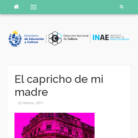
Saltar
Menú
al
contenido
El capricho de mi
madre
22 febrero, 2011