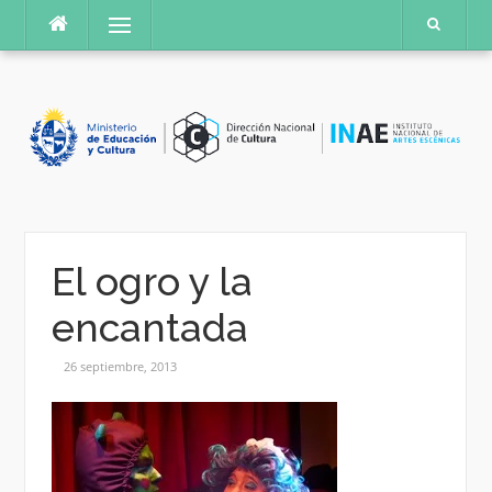
Saltar
Menú
al
contenido
El ogro y la
encantada
26 septiembre, 2013