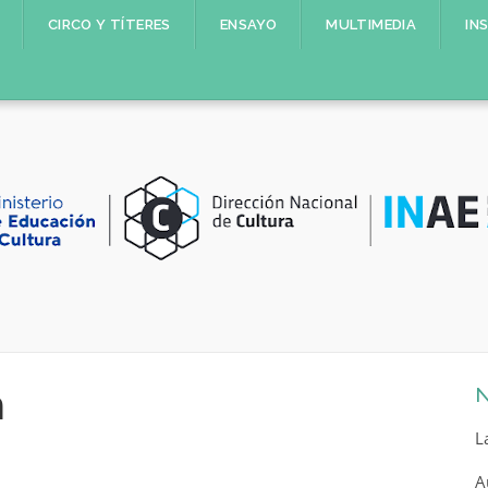
CIRCO Y TÍTERES
ENSAYO
MULTIMEDIA
IN
n
N
L
A