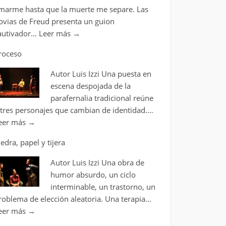
marme hasta que la muerte me separe. Las
ovias de Freud presenta un guion
autivador…
Leer más
→
roceso
Autor Luis Izzi Una puesta en
escena despojada de la
parafernalia tradicional reúne
 tres personajes que cambian de identidad.…
eer más
→
iedra, papel y tijera
Autor Luis Izzi Una obra de
humor absurdo, un ciclo
interminable, un trastorno, un
roblema de elección aleatoria. Una terapia…
eer más
→