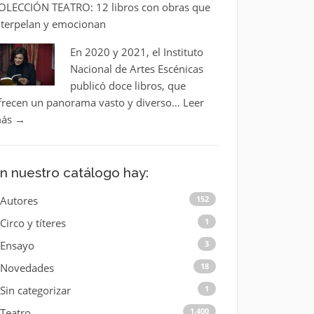
OLECCIÓN TEATRO: 12 libros con obras que
nterpelan y emocionan
En 2020 y 2021, el Instituto
Nacional de Artes Escénicas
publicó doce libros, que
frecen un panorama vasto y diverso…
Leer
ás
→
n nuestro catálogo hay:
Autores
152
Circo y títeres
1
Ensayo
3
Novedades
18
Sin categorizar
1
Teatro
1.400