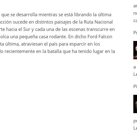
a
n
 que se desarrolla mientras se está librando la última
c
acción sucede en distintos paisajes de la Ruta Nacional
e hacia el Sur y cada una de las escenas transcurre en
P
olca una pequeña casa rodante. En dicho Ford Falcon
a última, atraviesan el país para esparcir en los
do recientemente en la batalla que ha tenido lugar en la
a
L
P
p
L