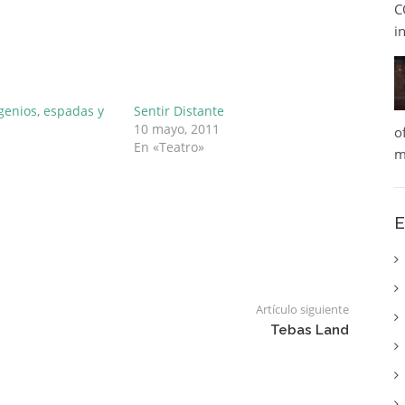
C
i
genios, espadas y
Sentir Distante
10 mayo, 2011
o
En «Teatro»
m
E
Artículo siguiente
Tebas Land