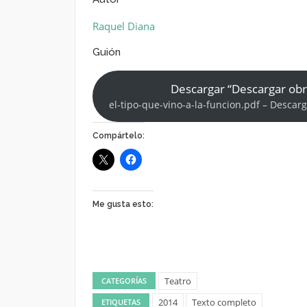
Raquel Diana
Guión
Descargar “Descargar ob
el-tipo-que-vino-a-la-funcion.pdf – Descar
Compártelo:
Me gusta esto:
Teatro
CATEGORÍAS
2014
Texto completo
ETIQUETAS