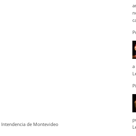
a
n
c
P
a
L
P
p
a Intendencia de Montevideo
L