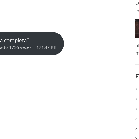
C
i
ra completa”
o
gado 1736 veces – 171,47 KB
m
E