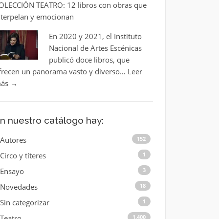
OLECCIÓN TEATRO: 12 libros con obras que
nterpelan y emocionan
En 2020 y 2021, el Instituto
Nacional de Artes Escénicas
publicó doce libros, que
frecen un panorama vasto y diverso…
Leer
ás
→
n nuestro catálogo hay:
Autores
152
Circo y títeres
1
Ensayo
3
Novedades
18
Sin categorizar
1
Teatro
1.400