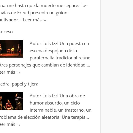
marme hasta que la muerte me separe. Las
ovias de Freud presenta un guion
autivador…
Leer más
→
roceso
Autor Luis Izzi Una puesta en
escena despojada de la
parafernalia tradicional reúne
 tres personajes que cambian de identidad.…
eer más
→
iedra, papel y tijera
Autor Luis Izzi Una obra de
humor absurdo, un ciclo
interminable, un trastorno, un
roblema de elección aleatoria. Una terapia…
eer más
→