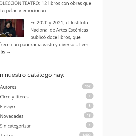
OLECCIÓN TEATRO: 12 libros con obras que
nterpelan y emocionan
En 2020 y 2021, el Instituto
Nacional de Artes Escénicas
publicó doce libros, que
frecen un panorama vasto y diverso…
Leer
ás
→
n nuestro catálogo hay:
Autores
152
Circo y títeres
1
Ensayo
3
Novedades
18
Sin categorizar
1
Teatro
1.400