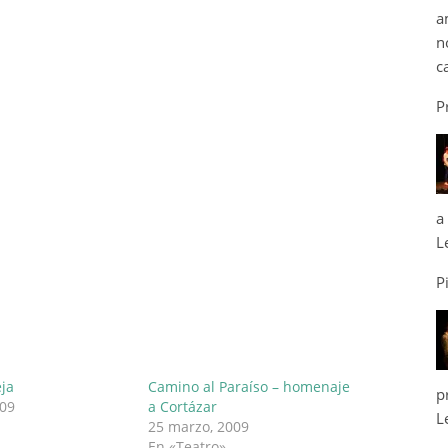
a
n
c
P
a
L
P
eja
Camino al Paraíso – homenaje
p
009
a Cortázar
L
25 marzo, 2009
En «Teatro»