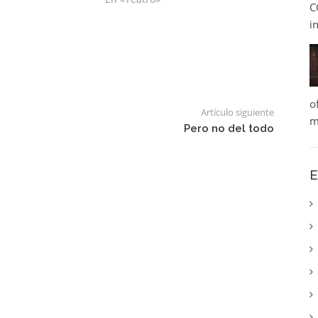
C
i
o
Artículo siguiente
m
Pero no del todo
E