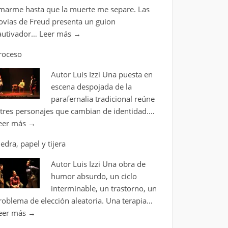
marme hasta que la muerte me separe. Las
ovias de Freud presenta un guion
autivador…
Leer más
→
roceso
Autor Luis Izzi Una puesta en
escena despojada de la
parafernalia tradicional reúne
 tres personajes que cambian de identidad.…
eer más
→
iedra, papel y tijera
Autor Luis Izzi Una obra de
humor absurdo, un ciclo
interminable, un trastorno, un
roblema de elección aleatoria. Una terapia…
eer más
→