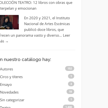
OLECCIÓN TEATRO: 12 libros con obras que
nterpelan y emocionan
En 2020 y 2021, el Instituto
Nacional de Artes Escénicas
publicó doce libros, que
frecen un panorama vasto y diverso…
Leer
ás
→
n nuestro catálogo hay:
Autores
152
Circo y títeres
1
Ensayo
3
Novedades
18
Sin categorizar
1
Teatro
1.400