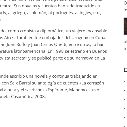
C
 teatro. Sus novelas y cuentos han sido traducidos a
i
s, al griego, al alemán, al portugués, al inglés, etc.,
a.
do, como cronista y diplomático, un viajero incansable.
os Aires. También fue embajador del Uruguay en Cuba.
o
ar, Juan Rulfo y Juan Carlos Onetti, entre otros, lo han
m
teratura latinoamericana. En 1998 se estrenó en Buenos
vista secreta» y se publicó parte de su narrativa en La
E
nde escribió una novela y continúa trabajando en
ó con Seix Barral su antología de cuentos «La cerrazón
 «La puta y el sacristán».»Espérame, Manon» estuvo
Planeta-Casamérica 2008.