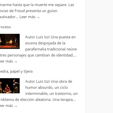
marme hasta que la muerte me separe. Las
ovias de Freud presenta un guion
autivador…
Leer más
→
roceso
Autor Luis Izzi Una puesta en
escena despojada de la
parafernalia tradicional reúne
 tres personajes que cambian de identidad.…
eer más
→
iedra, papel y tijera
Autor Luis Izzi Una obra de
humor absurdo, un ciclo
interminable, un trastorno, un
roblema de elección aleatoria. Una terapia…
eer más
→