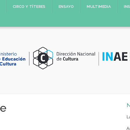
CIRCO Y TÍTERES
ENSAYO
MULTIMEDIA
IN
ue
N
L
A