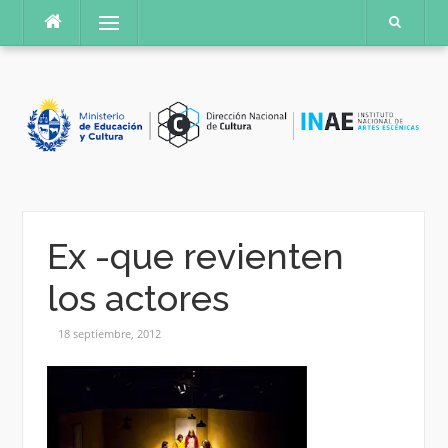
Saltar
Menú
al
contenido
Ex -que revienten
los actores
18 septiembre, 2012