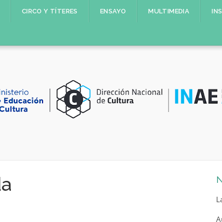
CIRCO Y TÍTERES
ENSAYO
MULTIMEDIA
IN
da
N
L
A