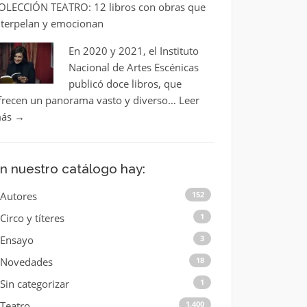
OLECCIÓN TEATRO: 12 libros con obras que
nterpelan y emocionan
En 2020 y 2021, el Instituto
Nacional de Artes Escénicas
publicó doce libros, que
frecen un panorama vasto y diverso…
Leer
ás
→
n nuestro catálogo hay:
Autores
152
Circo y títeres
1
Ensayo
3
Novedades
18
Sin categorizar
1
Teatro
1.400