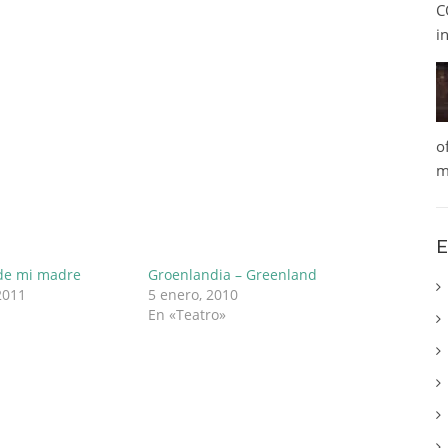
C
i
o
m
E
 de mi madre
Groenlandia – Greenland
2011
5 enero, 2010
En «Teatro»