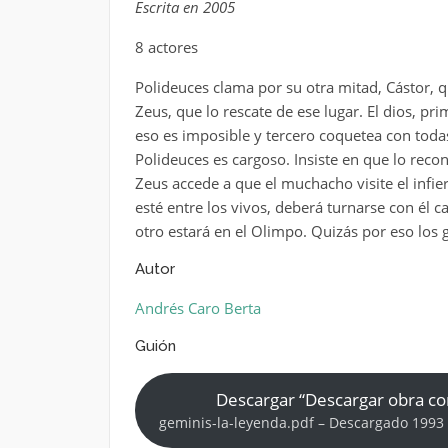
Escrita en 2005
8 actores
Polideuces clama por su otra mitad, Cástor, q
Zeus, que lo rescate de ese lugar. El dios, pr
eso es imposible y tercero coquetea con todas
Polideuces es cargoso. Insiste en que lo rec
Zeus accede a que el muchacho visite el infi
esté entre los vivos, deberá turnarse con él c
otro estará en el Olimpo. Quizás por eso lo
Autor
Andrés Caro Berta
Guión
Descargar “Descargar obra c
geminis-la-leyenda.pdf – Descargado 1993 