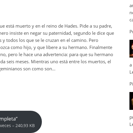
a
n
c
ue está muerto y en el reino de Hades. Pide a su padre,
P
imero insiste en negar su paternidad, segundo le dice que
 y todos los que se le cruzan en el camino. Pero
onozca como hijo, y que libere a su hermano. Finalmente
erno, pero le hace una advertencia: para que su hermano
ada seis meses. Mientras uno está entre los muertos, el
a
s geminianos son como son…
L
P
p
ompleta”
L
veces – 240,93 KB