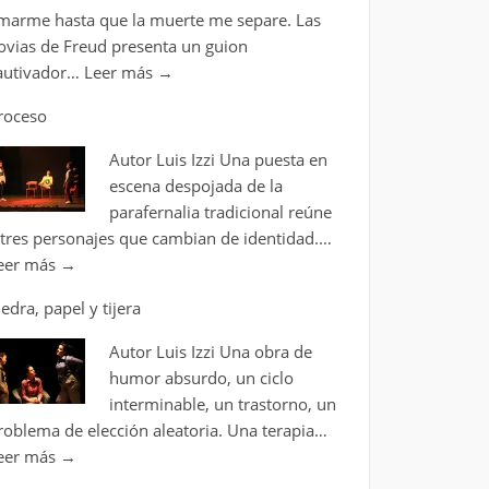
marme hasta que la muerte me separe. Las
ovias de Freud presenta un guion
autivador…
Leer más
→
roceso
Autor Luis Izzi Una puesta en
escena despojada de la
parafernalia tradicional reúne
 tres personajes que cambian de identidad.…
eer más
→
iedra, papel y tijera
Autor Luis Izzi Una obra de
humor absurdo, un ciclo
interminable, un trastorno, un
roblema de elección aleatoria. Una terapia…
eer más
→