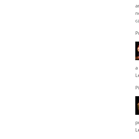
a
n
c
P
a
L
P
p
L