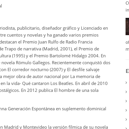
C
l
i
odista, publicitario, diseñador gráfico y Licenciado en
entre cuentos y novelas y ha ganado varios premios
 destacan el Premio Juan Rulfo de Radio Francia
o
de Trapo de narrativa (Madrid, 2001), el Premio de
m
ultura (1995) y el Premio Bartolomé Hidalgo 2004. En
de novela Rómulo Gallegos. Recientemente conquistó dos
on El corredor nocturno (2007) y El desfile salvaje
E
a la mejor obra de autor nacional por La memoria de
en la vida- Qué cantaron Los Beatles. En abril de 2010
Nostálgicos. En 2012 publica El hombre de una sola
umna Generación Espontánea en suplemento dominical
n Madrid y Montevideo la versión fílmica de su novela