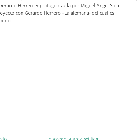
l Gerardo Herrero y protagonizada por Miguel Angel Sola
royecto con Gerardo Herrero –La alemana- del cual es
ónimo.
ardo
Soboredo Suarez, William