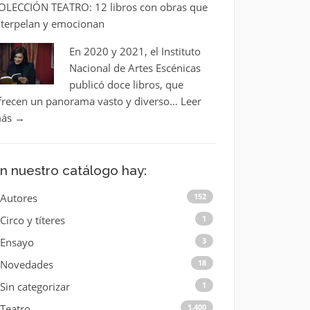
OLECCIÓN TEATRO: 12 libros con obras que
nterpelan y emocionan
En 2020 y 2021, el Instituto
Nacional de Artes Escénicas
publicó doce libros, que
frecen un panorama vasto y diverso…
Leer
ás
→
n nuestro catálogo hay:
Autores
152
Circo y títeres
1
Ensayo
3
Novedades
18
Sin categorizar
1
Teatro
1.400