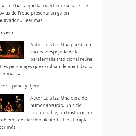
marme hasta que la muerte me separe. Las
ovias de Freud presenta un guion
autivador…
Leer más
→
roceso
Autor Luis Izzi Una puesta en
escena despojada de la
parafernalia tradicional reúne
 tres personajes que cambian de identidad.…
eer más
→
iedra, papel y tijera
Autor Luis Izzi Una obra de
humor absurdo, un ciclo
interminable, un trastorno, un
roblema de elección aleatoria. Una terapia…
eer más
→