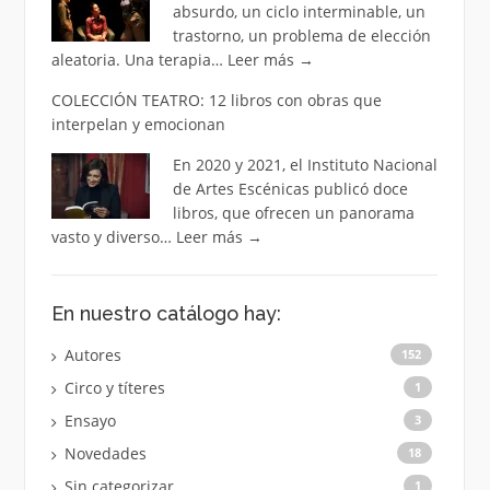
absurdo, un ciclo interminable, un
trastorno, un problema de elección
aleatoria. Una terapia…
Leer más
→
COLECCIÓN TEATRO: 12 libros con obras que
interpelan y emocionan
En 2020 y 2021, el Instituto Nacional
de Artes Escénicas publicó doce
libros, que ofrecen un panorama
vasto y diverso…
Leer más
→
En nuestro catálogo hay:
Autores
152
Circo y títeres
1
Ensayo
3
Novedades
18
Sin categorizar
1