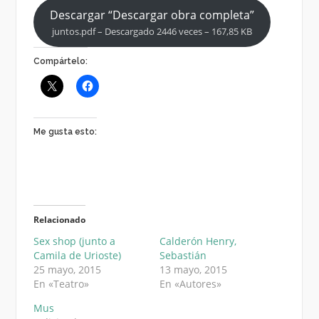
Descargar “Descargar obra completa”
juntos.pdf – Descargado 2446 veces – 167,85 KB
Compártelo:
Me gusta esto:
Relacionado
Sex shop (junto a
Calderón Henry,
Camila de Urioste)
Sebastián
25 mayo, 2015
13 mayo, 2015
En «Teatro»
En «Autores»
Mus