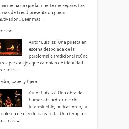
marme hasta que la muerte me separe. Las
ovias de Freud presenta un guion
autivador…
Leer más
→
roceso
Autor Luis Izzi Una puesta en
escena despojada de la
parafernalia tradicional reúne
 tres personajes que cambian de identidad.…
eer más
→
iedra, papel y tijera
Autor Luis Izzi Una obra de
humor absurdo, un ciclo
interminable, un trastorno, un
roblema de elección aleatoria. Una terapia…
eer más
→