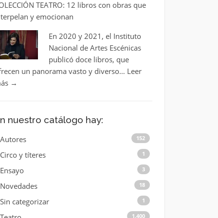
OLECCIÓN TEATRO: 12 libros con obras que
nterpelan y emocionan
En 2020 y 2021, el Instituto
Nacional de Artes Escénicas
publicó doce libros, que
frecen un panorama vasto y diverso…
Leer
ás
→
n nuestro catálogo hay:
Autores
152
Circo y títeres
1
Ensayo
3
Novedades
18
Sin categorizar
1
Teatro
1.400