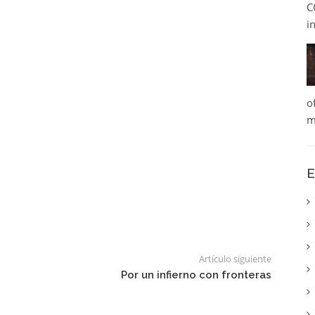
C
i
o
m
E
Artículo siguiente
Por un infierno con fronteras