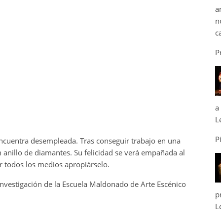
a
n
c
P
a
L
P
ncuentra desempleada. Tras conseguir trabajo en una
 anillo de diamantes. Su felicidad se verá empañada al
or todos los medios apropiárselo.
 investigación de la Escuela Maldonado de Arte Escénico
p
L