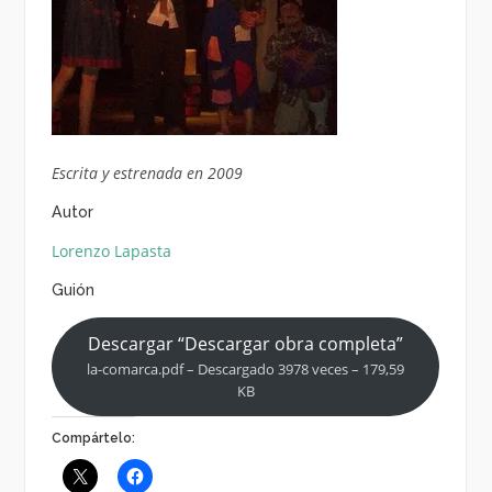
Escrita y estrenada en 2009
Autor
Lorenzo Lapasta
Guión
Descargar “Descargar obra completa”
la-comarca.pdf – Descargado 3978 veces – 179,59
KB
Compártelo: