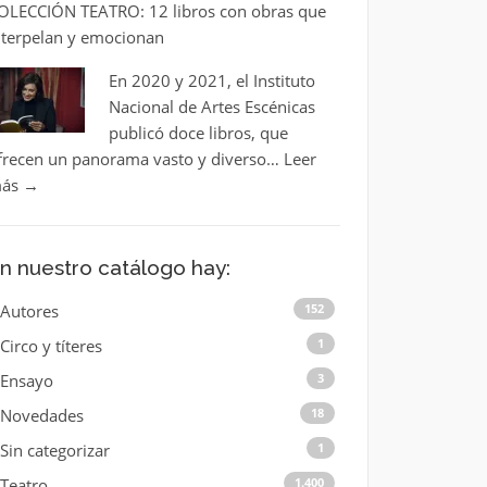
OLECCIÓN TEATRO: 12 libros con obras que
nterpelan y emocionan
En 2020 y 2021, el Instituto
Nacional de Artes Escénicas
publicó doce libros, que
frecen un panorama vasto y diverso…
Leer
ás
→
n nuestro catálogo hay:
Autores
152
Circo y títeres
1
Ensayo
3
Novedades
18
Sin categorizar
1
Teatro
1.400