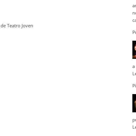
a
n
c
 de Teatro Joven
P
a
L
P
p
L