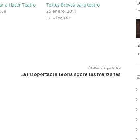
C
ar a Hacer Teatro
Textos Breves para teatro
i
008
25 enero, 2011
En «Teatro»
o
m
Artículo siguiente
La insoportable teoría sobre las manzanas
E