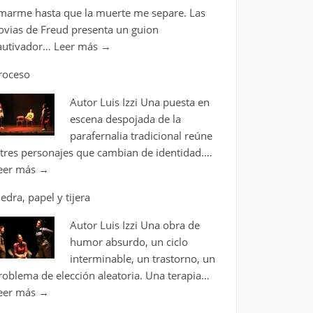
marme hasta que la muerte me separe. Las
ovias de Freud presenta un guion
autivador…
Leer más
→
roceso
Autor Luis Izzi Una puesta en
escena despojada de la
parafernalia tradicional reúne
 tres personajes que cambian de identidad.…
eer más
→
iedra, papel y tijera
Autor Luis Izzi Una obra de
humor absurdo, un ciclo
interminable, un trastorno, un
roblema de elección aleatoria. Una terapia…
eer más
→