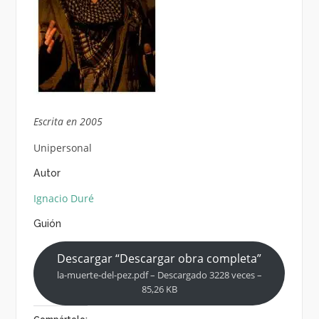
Escrita en 2005
Unipersonal
Autor
Ignacio Duré
Guión
Descargar “Descargar obra completa”
la-muerte-del-pez.pdf – Descargado 3228 veces –
85,26 KB