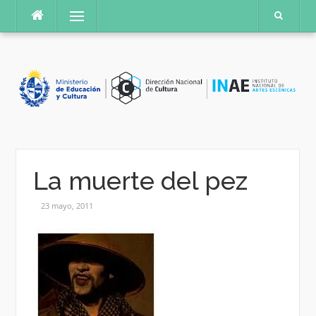
Saltar
Menú
al
contenido
La muerte del pez
23 mayo, 2011