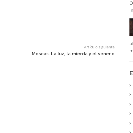
C
i
o
Artículo siguiente
m
Moscas. La luz, la mierda y el veneno
E