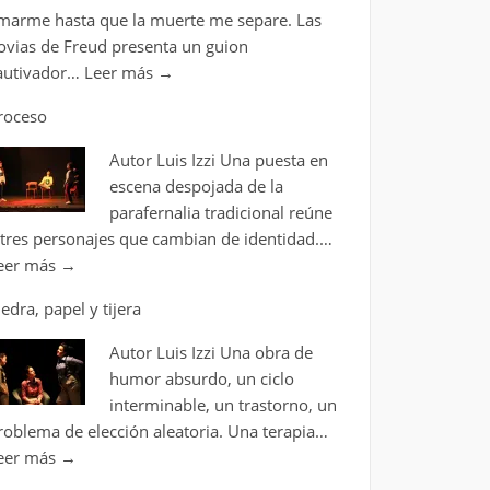
marme hasta que la muerte me separe. Las
ovias de Freud presenta un guion
autivador…
Leer más
→
roceso
Autor Luis Izzi Una puesta en
escena despojada de la
parafernalia tradicional reúne
 tres personajes que cambian de identidad.…
eer más
→
iedra, papel y tijera
Autor Luis Izzi Una obra de
humor absurdo, un ciclo
interminable, un trastorno, un
roblema de elección aleatoria. Una terapia…
eer más
→