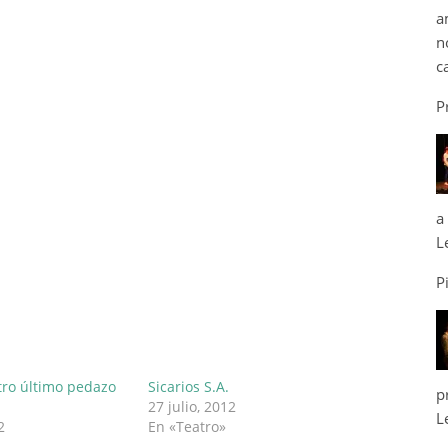
a
n
c
P
a
L
P
tro último pedazo
Sicarios S.A.
p
27 julio, 2012
L
2
En «Teatro»