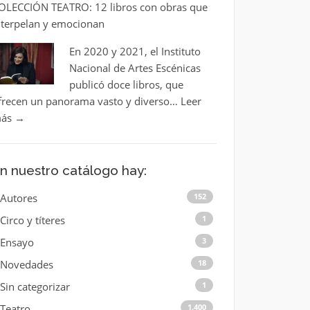
OLECCIÓN TEATRO: 12 libros con obras que
nterpelan y emocionan
En 2020 y 2021, el Instituto
Nacional de Artes Escénicas
publicó doce libros, que
frecen un panorama vasto y diverso…
Leer
ás
→
n nuestro catálogo hay:
Autores
152
Circo y títeres
1
Ensayo
3
Novedades
18
Sin categorizar
1
Teatro
1.400