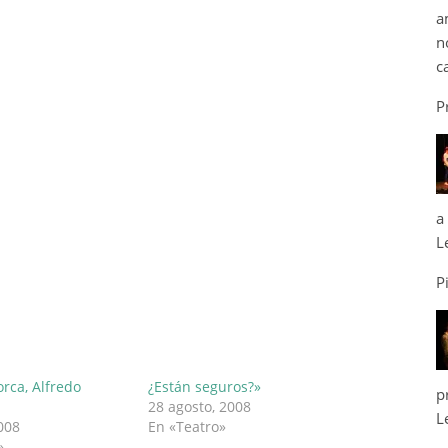
a
n
c
P
a
L
P
rca, Alfredo
¿Están seguros?»
p
28 agosto, 2008
L
008
En «Teatro»
»