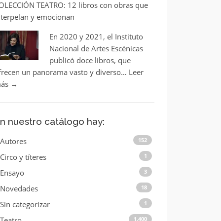
OLECCIÓN TEATRO: 12 libros con obras que
nterpelan y emocionan
En 2020 y 2021, el Instituto
Nacional de Artes Escénicas
publicó doce libros, que
frecen un panorama vasto y diverso…
Leer
ás
→
n nuestro catálogo hay:
Autores
152
Circo y títeres
1
Ensayo
3
Novedades
18
Sin categorizar
1
Teatro
1.400