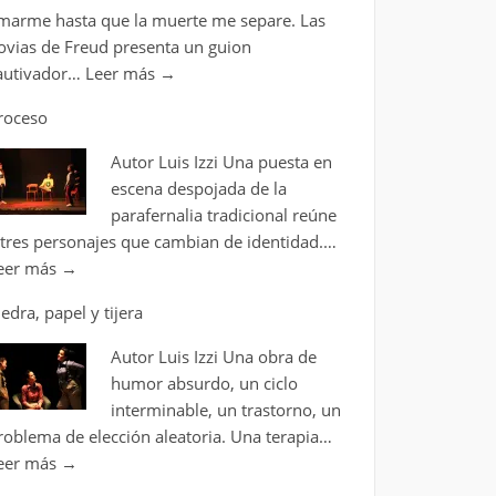
marme hasta que la muerte me separe. Las
ovias de Freud presenta un guion
autivador…
Leer más
→
roceso
Autor Luis Izzi Una puesta en
escena despojada de la
parafernalia tradicional reúne
 tres personajes que cambian de identidad.…
eer más
→
iedra, papel y tijera
Autor Luis Izzi Una obra de
humor absurdo, un ciclo
interminable, un trastorno, un
roblema de elección aleatoria. Una terapia…
eer más
→