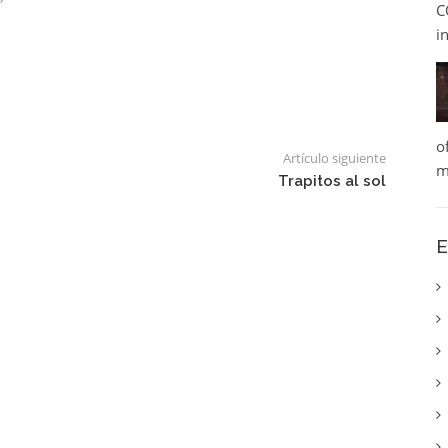
C
i
o
Artículo siguiente
m
Trapitos al sol
E