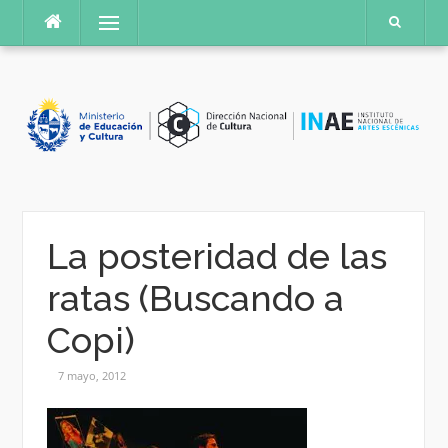
Saltar
Menú
al
contenido
La posteridad de las
ratas (Buscando a
Copi)
7 mayo, 2012