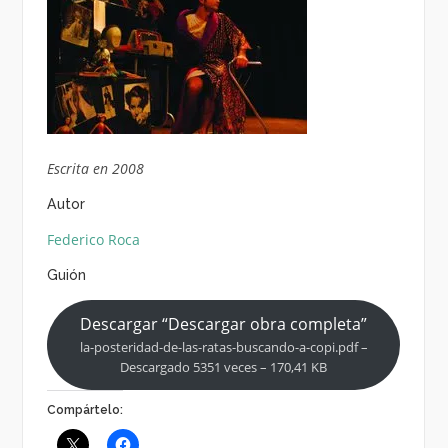
Escrita en 2008
Autor
Federico Roca
Guión
Descargar “Descargar obra completa”
la-posteridad-de-las-ratas-buscando-a-copi.pdf –
Descargado 5351 veces – 170,41 KB
Compártelo: