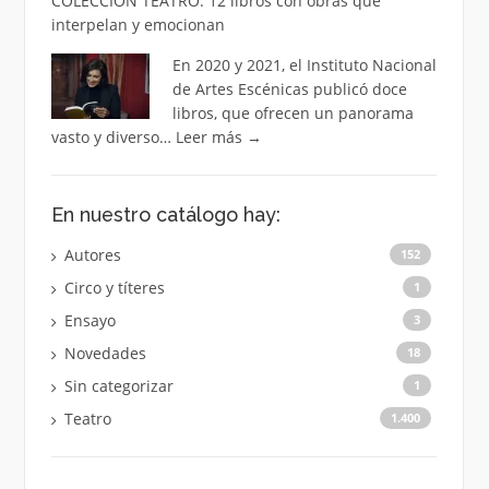
COLECCIÓN TEATRO: 12 libros con obras que
interpelan y emocionan
En 2020 y 2021, el Instituto Nacional
de Artes Escénicas publicó doce
libros, que ofrecen un panorama
vasto y diverso…
Leer más
→
En nuestro catálogo hay:
Autores
152
Circo y títeres
1
Ensayo
3
Novedades
18
Sin categorizar
1
Teatro
1.400