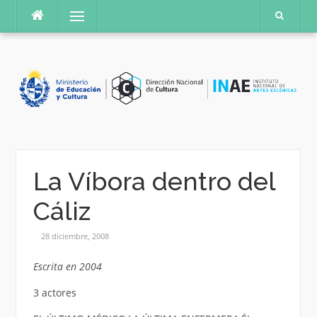
Saltar
Menú
al
contenido
La Víbora dentro del
Cáliz
28 diciembre, 2008
Escrita en 2004
3 actores