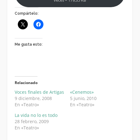
veces – 179,35 KB
Compártelo:
Me gusta esto:
Relacionado
Voces finales de Artigas
«Cenemos»
9 diciembre, 2008
5 junio, 2010
En «Teatro»
En «Teatro»
La vida no lo es todo
28 febrero, 2009
En «Teatro»