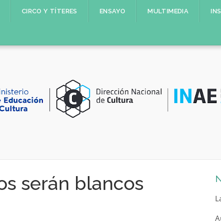
CIRCO Y TÍTERES
ENSAYO
MULTIMEDIA
IN
os serán blancos
N
L
A