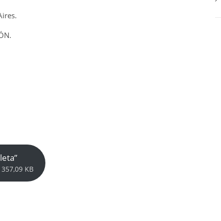
ires.
ÓN.
leta”
 357,09 KB