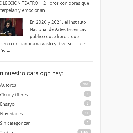
OLECCIÓN TEATRO: 12 libros con obras que
nterpelan y emocionan
En 2020 y 2021, el Instituto
Nacional de Artes Escénicas
publicó doce libros, que
frecen un panorama vasto y diverso…
Leer
ás
→
n nuestro catálogo hay:
Autores
152
Circo y títeres
1
Ensayo
3
Novedades
18
Sin categorizar
1
Teatro
1.400