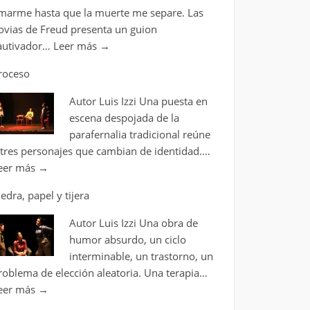
marme hasta que la muerte me separe. Las
ovias de Freud presenta un guion
autivador…
Leer más
→
roceso
Autor Luis Izzi Una puesta en
escena despojada de la
parafernalia tradicional reúne
 tres personajes que cambian de identidad.…
eer más
→
iedra, papel y tijera
Autor Luis Izzi Una obra de
humor absurdo, un ciclo
interminable, un trastorno, un
roblema de elección aleatoria. Una terapia…
eer más
→