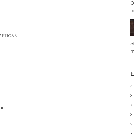
C
i
ARTIGAS.
o
m
E
ño.