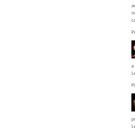
a
n
c
P
a
L
P
p
L