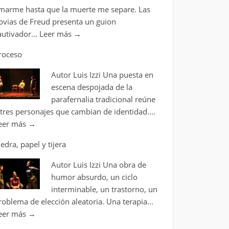
marme hasta que la muerte me separe. Las
ovias de Freud presenta un guion
autivador…
Leer más
→
roceso
Autor Luis Izzi Una puesta en
escena despojada de la
parafernalia tradicional reúne
 tres personajes que cambian de identidad.…
eer más
→
iedra, papel y tijera
Autor Luis Izzi Una obra de
humor absurdo, un ciclo
interminable, un trastorno, un
roblema de elección aleatoria. Una terapia…
eer más
→