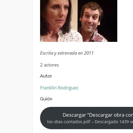
Escrita y estrenada en 2011
2 actores
Autor
Franklin Rodríguez
Guión
Descargar “Descargar obra co
los-dias-contados.pdf – Descargado 1439 v