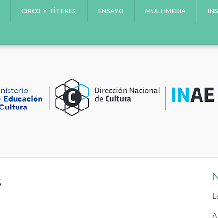
CIRCO Y TÍTERES
ENSAYO
MULTIMEDIA
IN
s
N
L
A