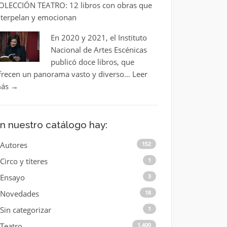
OLECCIÓN TEATRO: 12 libros con obras que
nterpelan y emocionan
En 2020 y 2021, el Instituto
Nacional de Artes Escénicas
publicó doce libros, que
frecen un panorama vasto y diverso…
Leer
ás
→
n nuestro catálogo hay:
Autores
152
Circo y títeres
1
Ensayo
3
Novedades
18
Sin categorizar
1
Teatro
1.400