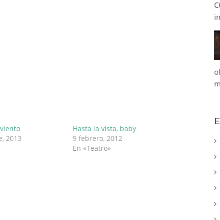
C
i
o
m
E
 viento
Hasta la vista, baby
e, 2013
9 febrero, 2012
En «Teatro»