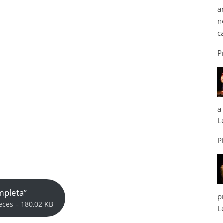
a
n
c
P
a
L
P
mpleta”
p
eces – 180,02 KB
L