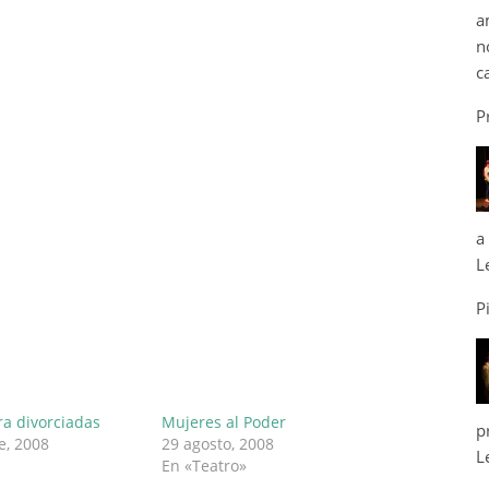
a
n
c
P
a
L
P
a divorciadas
Mujeres al Poder
p
e, 2008
29 agosto, 2008
L
En «Teatro»