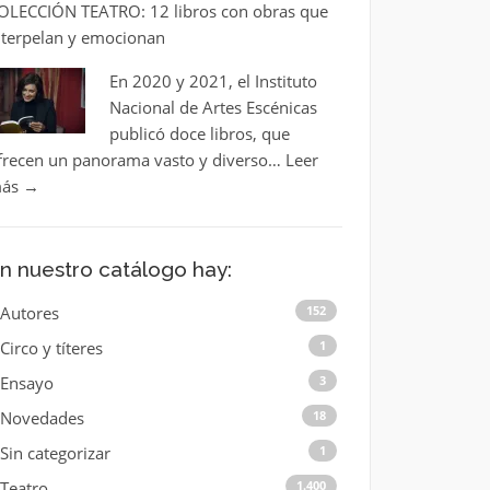
OLECCIÓN TEATRO: 12 libros con obras que
nterpelan y emocionan
En 2020 y 2021, el Instituto
Nacional de Artes Escénicas
publicó doce libros, que
frecen un panorama vasto y diverso…
Leer
ás
→
n nuestro catálogo hay:
Autores
152
Circo y títeres
1
Ensayo
3
Novedades
18
Sin categorizar
1
Teatro
1.400