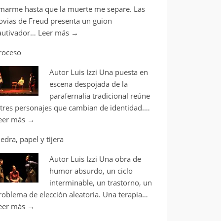
marme hasta que la muerte me separe. Las
ovias de Freud presenta un guion
autivador…
Leer más
→
roceso
Autor Luis Izzi Una puesta en
escena despojada de la
parafernalia tradicional reúne
 tres personajes que cambian de identidad.…
eer más
→
iedra, papel y tijera
Autor Luis Izzi Una obra de
humor absurdo, un ciclo
interminable, un trastorno, un
roblema de elección aleatoria. Una terapia…
eer más
→