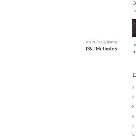
C
i
Artículo siguiente
o
R&J Mutantes
m
E