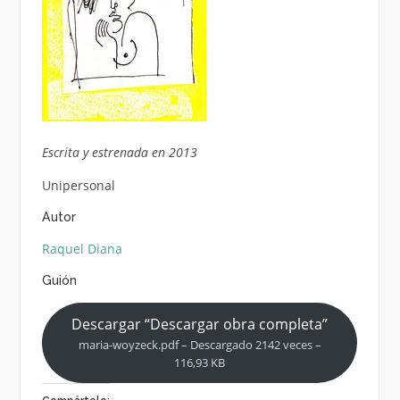
Escrita y estrenada en 2013
Unipersonal
Autor
Raquel Diana
Guión
Descargar “Descargar obra completa”
maria-woyzeck.pdf – Descargado 2142 veces –
116,93 KB