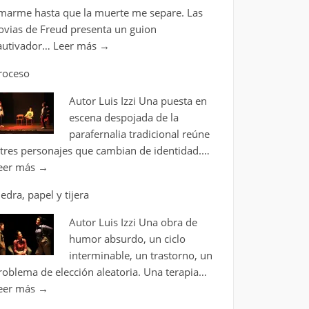
marme hasta que la muerte me separe. Las
ovias de Freud presenta un guion
autivador…
Leer más
→
roceso
Autor Luis Izzi Una puesta en
escena despojada de la
parafernalia tradicional reúne
 tres personajes que cambian de identidad.…
eer más
→
iedra, papel y tijera
Autor Luis Izzi Una obra de
humor absurdo, un ciclo
interminable, un trastorno, un
roblema de elección aleatoria. Una terapia…
eer más
→