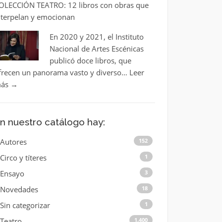
OLECCIÓN TEATRO: 12 libros con obras que
nterpelan y emocionan
En 2020 y 2021, el Instituto
Nacional de Artes Escénicas
publicó doce libros, que
frecen un panorama vasto y diverso…
Leer
ás
→
n nuestro catálogo hay:
Autores
152
Circo y títeres
1
Ensayo
3
Novedades
18
Sin categorizar
1
Teatro
1.400