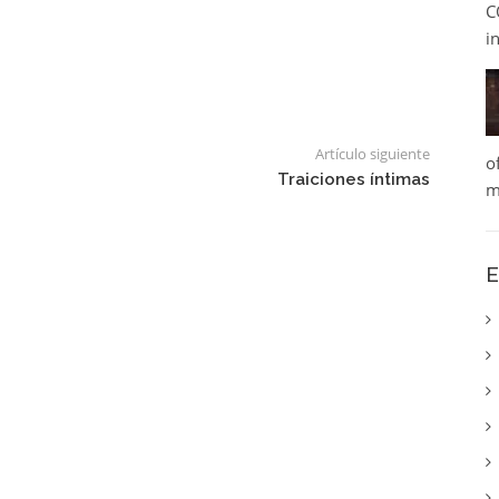
C
i
Artículo siguiente
o
Traiciones íntimas
m
E