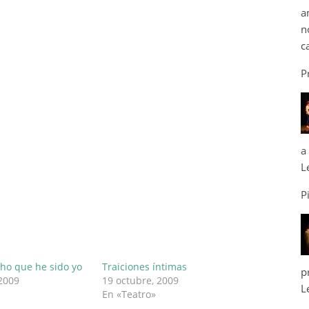
a
n
c
P
a
L
P
cho que he sido yo
Traiciones íntimas
p
 2009
19 octubre, 2009
L
En «Teatro»