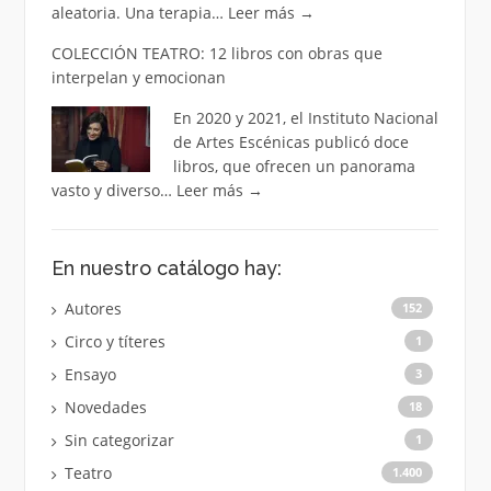
aleatoria. Una terapia…
Leer más
→
COLECCIÓN TEATRO: 12 libros con obras que
interpelan y emocionan
En 2020 y 2021, el Instituto Nacional
de Artes Escénicas publicó doce
libros, que ofrecen un panorama
vasto y diverso…
Leer más
→
En nuestro catálogo hay:
Autores
152
Circo y títeres
1
Ensayo
3
Novedades
18
Sin categorizar
1
Teatro
1.400