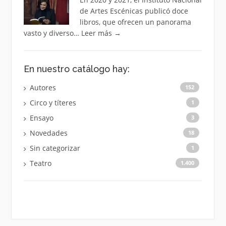
de Artes Escénicas publicó doce
libros, que ofrecen un panorama
vasto y diverso…
Leer más
→
En nuestro catálogo hay:
Autores
152
Circo y títeres
1
Ensayo
3
Novedades
18
Sin categorizar
1
Teatro
1.400