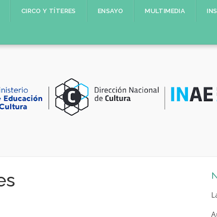
CIRCO Y TÍTERES
ENSAYO
MULTIMEDIA
IN
es
N
L
A