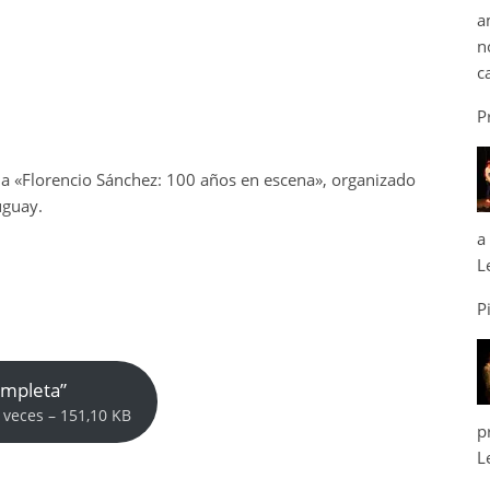
a
n
c
P
a «Florencio Sánchez: 100 años en escena», organizado
uguay.
a
L
P
ompleta”
 veces – 151,10 KB
p
L