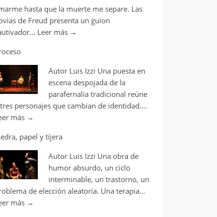
marme hasta que la muerte me separe. Las
ovias de Freud presenta un guion
autivador…
Leer más
→
roceso
Autor Luis Izzi Una puesta en
escena despojada de la
parafernalia tradicional reúne
 tres personajes que cambian de identidad.…
eer más
→
iedra, papel y tijera
Autor Luis Izzi Una obra de
humor absurdo, un ciclo
interminable, un trastorno, un
roblema de elección aleatoria. Una terapia…
eer más
→