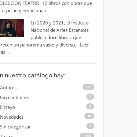
OLECCIÓN TEATRO: 12 libros con obras que
nterpelan y emocionan
En 2020 y 2021, el Instituto
Nacional de Artes Escénicas
publicó doce libros, que
frecen un panorama vasto y diverso…
Leer
ás
→
n nuestro catálogo hay:
Autores
152
Circo y títeres
1
Ensayo
3
Novedades
18
Sin categorizar
1
Teatro
1.400