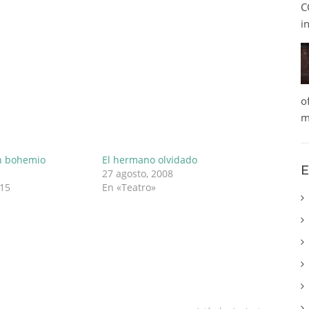
C
i
o
m
un bohemio
El hermano olvidado
E
27 agosto, 2008
015
En «Teatro»