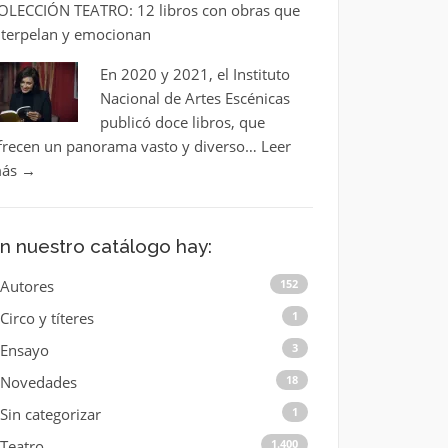
OLECCIÓN TEATRO: 12 libros con obras que
nterpelan y emocionan
En 2020 y 2021, el Instituto
Nacional de Artes Escénicas
publicó doce libros, que
frecen un panorama vasto y diverso…
Leer
ás
→
n nuestro catálogo hay:
Autores
152
Circo y títeres
1
Ensayo
3
Novedades
18
Sin categorizar
1
Teatro
1.400