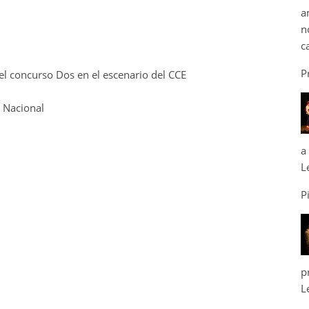
a
n
c
P
el concurso Dos en el escenario del CCE
 Nacional
a
L
P
p
L