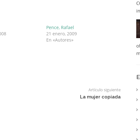
C
i
Pence, Rafael
008
21 enero, 2009
En «Autores»
o
m
E
Artículo siguiente
La mujer copiada