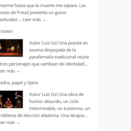
marme hasta que la muerte me separe. Las
ovias de Freud presenta un guion
autivador…
Leer más
→
roceso
Autor Luis Izzi Una puesta en
escena despojada de la
parafernalia tradicional reúne
 tres personajes que cambian de identidad.…
eer más
→
iedra, papel y tijera
Autor Luis Izzi Una obra de
humor absurdo, un ciclo
interminable, un trastorno, un
roblema de elección aleatoria. Una terapia…
eer más
→