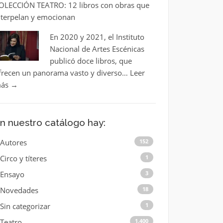
OLECCIÓN TEATRO: 12 libros con obras que
nterpelan y emocionan
En 2020 y 2021, el Instituto
Nacional de Artes Escénicas
publicó doce libros, que
frecen un panorama vasto y diverso…
Leer
ás
→
n nuestro catálogo hay:
Autores
152
Circo y títeres
1
Ensayo
3
Novedades
18
Sin categorizar
1
Teatro
1.400