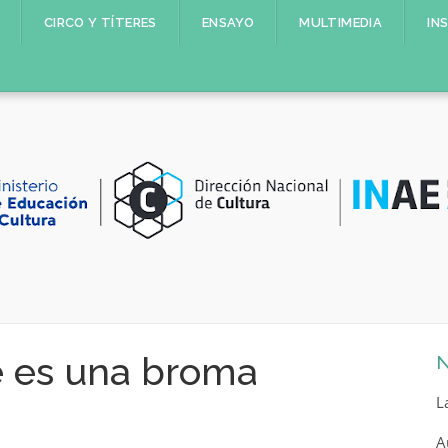
CIRCO Y TÍTERES
ENSAYO
MULTIMEDIA
IN
e es una broma
N
L
A