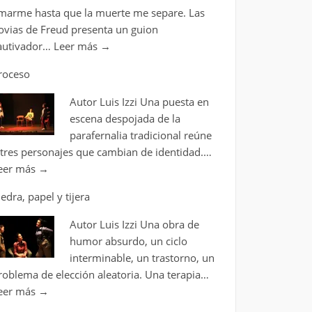
marme hasta que la muerte me separe. Las
ovias de Freud presenta un guion
autivador…
Leer más
→
roceso
Autor Luis Izzi Una puesta en
escena despojada de la
parafernalia tradicional reúne
 tres personajes que cambian de identidad.…
eer más
→
iedra, papel y tijera
Autor Luis Izzi Una obra de
humor absurdo, un ciclo
interminable, un trastorno, un
roblema de elección aleatoria. Una terapia…
eer más
→