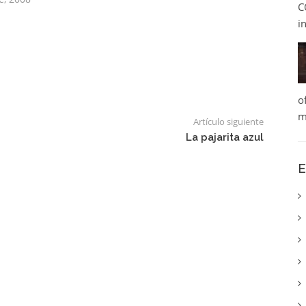
C
i
o
m
Artículo siguiente
La pajarita azul
E