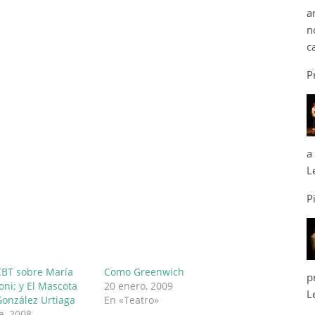
a
n
c
P
a
L
P
CBT sobre María
Como Greenwich
p
ni; y El Mascota
20 enero, 2009
L
González Urtiaga
En «Teatro»
e, 2008